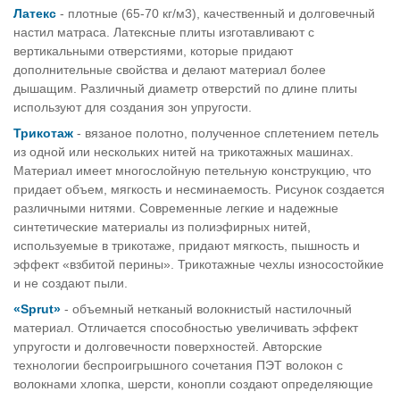
Латекс
- плотные (65-70 кг/м3), качественный и долговечный
настил матраса. Латексные плиты изготавливают с
вертикальными отверстиями, которые придают
дополнительные свойства и делают материал более
дышащим. Различный диаметр отверстий по длине плиты
используют для создания зон упругости.
Трикотаж
- вязаное полотно, полученное сплетением петель
из одной или нескольких нитей на трикотажных машинах.
Материал имеет многослойную петельную конструкцию, что
придает объем, мягкость и несминаемость. Рисунок создается
различными нитями. Современные легкие и надежные
синтетические материалы из полиэфирных нитей,
используемые в трикотаже, придают мягкость, пышность и
эффект «взбитой перины». Трикотажные чехлы износостойкие
и не создают пыли.
«Sprut»
- объемный нетканый волокнистый настилочный
материал. Отличается способностью увеличивать эффект
упругости и долговечности поверхностей. Авторские
технологии беспроигрышного сочетания ПЭТ волокон с
волокнами хлопка, шерсти, конопли создают определяющие