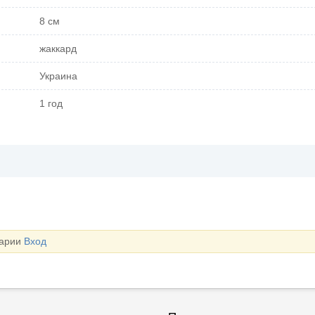
8 см
жаккард
Украина
1 год
тарии
Вход