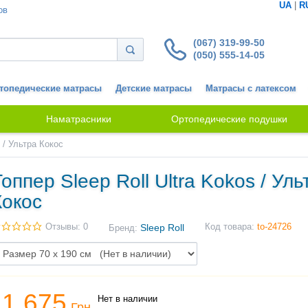
UA
|
R
ов
(067) 319-99-50
(050) 555-14-05
топедические матрасы
Детские матрасы
Матрасы с латексом
Наматрасники
Ортопедические подушки
s / Ультра Кокос
Топпер Sleep Roll Ultra Kokos / Уль
Кокос
Отзывы: 0
Sleep Roll
Код товара:
to-24726
Бренд:
1 675
Нет в наличии
Грн