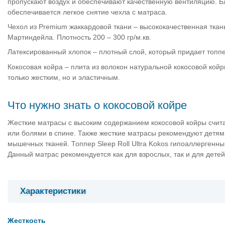
пропускают воздух и обеспечивают качественную вентиляцию. 
обеспечивается легкое снятие чехла с матраса.
Чехол из Premium жаккардовой ткани – высококачественная ткан
Мартиндейла. Плотность 200 – 300 гр/м.кв.
Латексированный хлопок – плотный слой, который придает топп
Кокосовая койра – плита из волокон натуральной кокосовой кой
только жестким, но и эластичным.
Что нужно знать о кокосовой койре
Жесткие матрасы с высоким содержанием кокосовой койры сч
или болями в спине. Также жесткие матрасы рекомендуют детям
мышечных тканей. Топпер Sleep Roll Ultra Kokos гипоаллергенн
Данный матрас рекомендуется как для взрослых, так и для детей
Характеристики
Жесткость