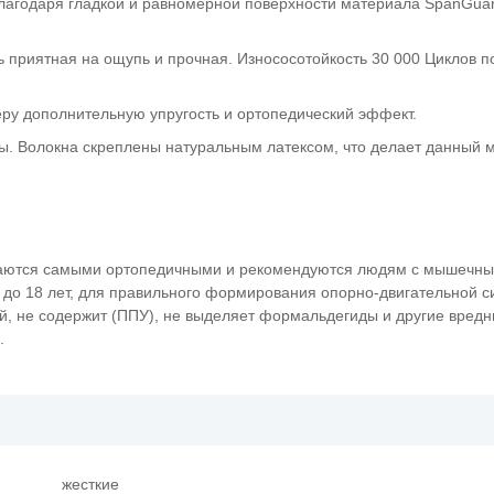
Благодаря гладкой и равномерной поверхности материала SpanGua
ь приятная на ощупь и прочная. Износосотойкость 30 000 Циклов по
еру дополнительную упругость и ортопедический эффект.
ры. Волокна скреплены натуральным латексом, что делает данный 
итаются самыми ортопедичными и рекомендуются людям с мышечн
 до 18 лет, для правильного формирования опорно-двигательной с
ый, не содержит (ППУ), не выделяет формальдегиды и другие вред
.
жесткие