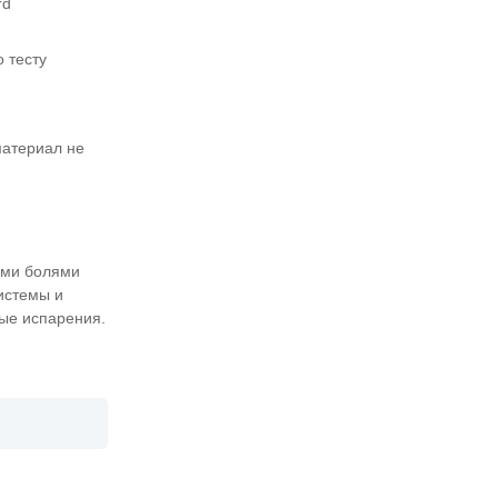
rd
 тесту
материал не
ыми болями
истемы и
ные испарения.