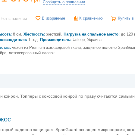
Сообщить о появлении
В избранные
К сравнению
Купить в
Нет в наличии
ысота:
8 см.
Жесткость:
жесткий.
Нагрузка на спальное место:
до 120 к
роизводителя:
1 год.
Производитель:
Usleep, Украина.
остав:
чехол из Premium жаккардовой ткани, защитное полотно SpanGuar
ойра, латексированный хлопок.
овой койрой. Топперы с кокосовой койрой по праву считаются самыми
окос
который надежно защищает. SpanGuard оснащен микропорами, кот