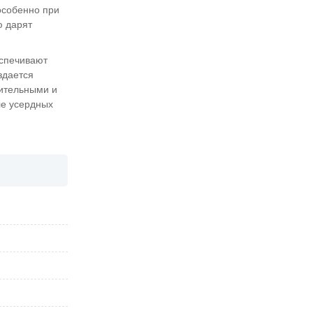
особенно при
ю дарят
еспечивают
здается
лительными и
ле усердных