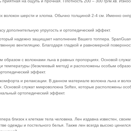
 приятная на ощупь и прочная. Плотность 200 – 300 гр/м.кв. Износ
их волокон шерсти и хлопка. Обычно толщиной 2-4 см. Именно онп
асу дополнительную упругость и ортопедический эффект.
который надежно защищает наполнение Вашего топпера. SpanGua
ственную вентиляцию. Благодаря гладкой и равномерной поверхно
ым образом с волокнами льна в равных пропорциях. Основой служа
щи температуры (безклеевый метод) и расположены особым образо
ортопедический эффект.
 комфорта и релаксации. В данном материале волокна льна и воло
. Основой служат микроволокна Softex, которые расположены осо
икальный ортопедический эффект.
пера близок к клеткам тела человека. Лен издавна известен, сво
е одежды и постельного белья. Также лен всегда высоко ценился 