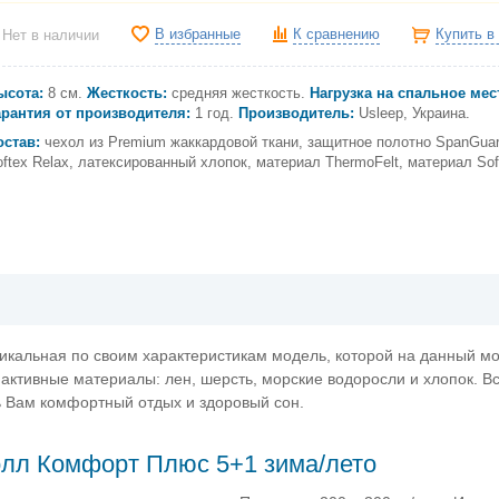
В избранные
К сравнению
Купить в
Нет в наличии
ысота:
8 см.
Жесткость:
средняя жесткость.
Нагрузка на спальное мес
арантия от производителя:
1 год.
Производитель:
Usleep, Украина.
остав:
чехол из Premium жаккардовой ткани, защитное полотно SpanGuar
ftex Relax, латексированный хлопок, материал ThermoFelt, материал Soft
 уникальная по своим характеристикам модель, которой на данный м
активные материалы: лен, шерсть, морские водоросли и хлопок. В
ь Вам комфортный отдых и здоровый сон.
олл Комфорт Плюс 5+1 зима/лето