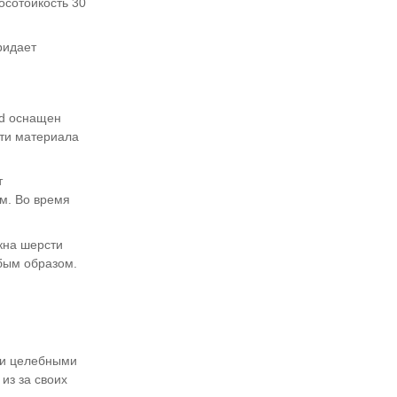
осотойкость 30
ридает
rd оснащен
сти материала
т
м. Во время
кна шерсти
бым образом.
ими целебными
из за своих