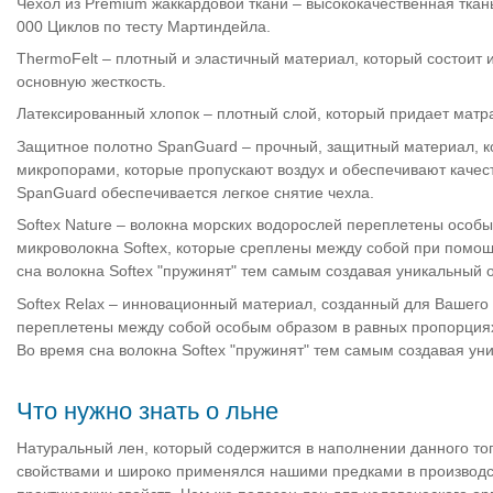
Чехол из Premium жаккардовой ткани – высококачественная ткань
000 Циклов по тесту Мартиндейла.
ThermoFelt – плотный и эластичный материал, который состоит 
основную жесткость.
Латексированный хлопок – плотный слой, который придает матр
Защитное полотно SpanGuard – прочный, защитный материал, 
микропорами, которые пропускают воздух и обеспечивают каче
SpanGuard обеспечивается легкое снятие чехла.
Softex Nature – волокна морских водорослей переплетены особ
микроволокна Softex, которые среплены между собой при помо
сна волокна Softex "пружинят" тем самым создавая уникальный 
Softex Relax – инновационный материал, созданный для Вашего
переплетены между собой особым образом в равных пропорциях
Во время сна волокна Softex "пружинят" тем самым создавая ун
Что нужно знать о льне
Натуральный лен, который содержится в наполнении данного топ
свойствами и широко применялся нашими предками в производств