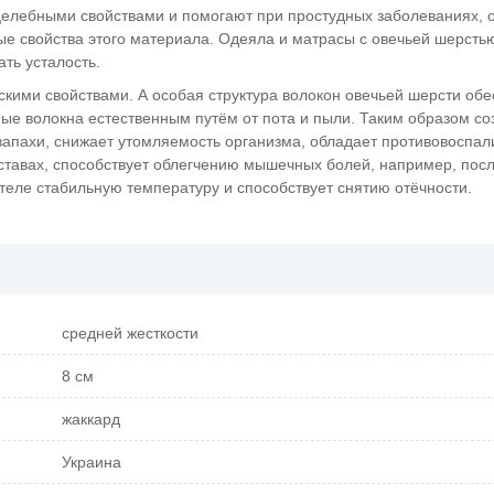
 целебными свойствами и помогают при простудных заболеваниях, 
ые свойства этого материала. Одеяла и матрасы с овечьей шерсть
ать усталость.
скими свойствами. А особая структура волокон овечьей шерсти об
ые волокна естественным путём от пота и пыли. Таким образом со
запахи, снижает утомляемость организма, обладает противовоспа
ставах, способствует облегчению мышечных болей, например, пос
теле стабильную температуру и способствует снятию отёчности.
средней жесткости
8 см
жаккард
Украина