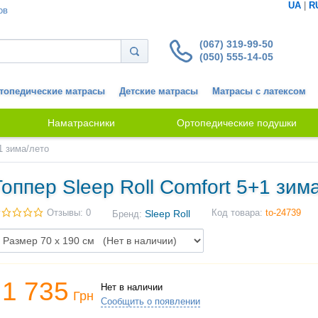
UA
|
R
ов
(067) 319-99-50
(050) 555-14-05
топедические матрасы
Детские матрасы
Матрасы с латексом
Наматрасники
Ортопедические подушки
1 зима/лето
Топпер Sleep Roll Comfort 5+1 зим
Отзывы: 0
Sleep Roll
Код товара:
to-24739
Бренд:
1 735
Нет в наличии
Грн
Сообщить о появлении