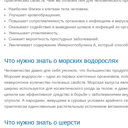
практических свойств. Чем же полезен лен для человеческого о
Наиболее близок к клеткам тела человека;
Улучшает кровообращение;
Повышает сопротивляемость организма к инфекциям и вируса
Оказывает содействие в выведении шлаков и инфекций из орг
Уменьшает утомляемость;
Снижает вероятность простудных заболеваний;
Увеличивает содержание Иммуноглобулина А, который способ
Что нужно знать о морских водорослях
Человечество давно для себя уяснило, что большинство продукт
Морские водоросли – одни из первых клеточных организмов, появ
невероятное количество полезных свойств. Морская капуста явл
широко используется для косметического ухода за телом, и да
ценили как эффективное средство в борьбе с заболеваниями вн
опухоли. А народами, живущими в суровых условиях крайнего се
практически единственным растительным источником витаминов
Что нужно знать о шерсти