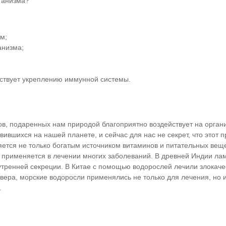
рганизма?
м;
анизма;
ствует укреплению иммунной системы.
ов, подаренных нам природой благоприятно воздействует на орган
ившихся на нашей планете, и сейчас для нас не секрет, что этот п
яется не только богатым источником витаминов и питательных веще
же применяется в лечении многих заболеваний. В древней Индии л
утренней секреции. В Китае с помощью водорослей лечили злокач
вера, морские водоросли применялись не только для лечения, но 
.