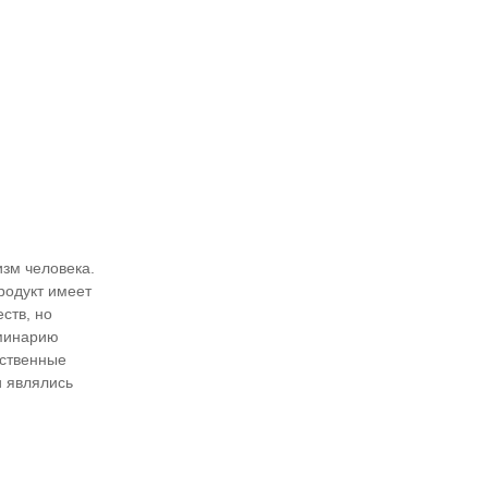
изм человека.
родукт имеет
ств, но
аминарию
ественные
и являлись