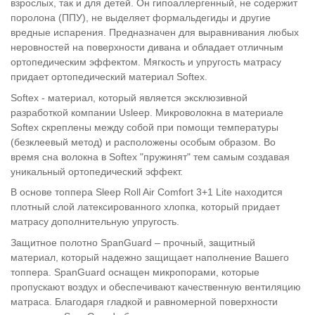
взрослых, так и для детей. Он гипоаллергенный, не содержит
поролона (ППУ), не выделяет формальдегиды и другие
вредные испарения. Предназначен для выравнивания любых
неровностей на поверхности дивана и обладает отличным
ортопедическим эффектом. Мягкость и упругость матрасу
придает ортопедический материал Softex.
Softex - материал, который является эксклюзивной
разработкой компании Usleep. Микроволокна в материале
Softex скреплены между собой при помощи температуры
(безклеевый метод) и расположены особым образом. Во
время сна волокна в Softex "пружинят" тем самым создавая
уникальный ортопедический эффект.
В основе топпера Sleep Roll Air Comfort 3+1 Lite находится
плотный слой латексированного хлопка, который придает
матрасу дополнительную упругость.
Защитное полотно SpanGuard – прочный, защитный
материал, который надежно защищает наполнение Вашего
топпера. SpanGuard оснащен микропорами, которые
пропускают воздух и обеспечивают качественную вентиляцию
матраса. Благодаря гладкой и равномерной поверхности