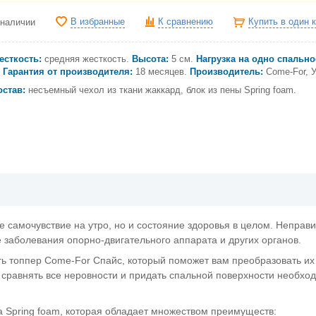
В избранные
К сравнению
Купить в один 
 наличии
есткость:
средняя жесткость.
Высота:
5 см.
Нагрузка на одно спально
Гарантия от производителя:
18 месяцев.
Производитель:
Come-For, У
остав:
несъемный чехол из ткани жаккард, блок из пены Spring foam.
ше самочувствие на утро, но и состояние здоровья в целом. Неправ
 заболевания опорно-двигательного аппарата и других органов.
ть топпер Come-For Спайс, который поможет вам преобразовать их
 сравнять все неровности и придать спальной поверхности необхо
 Spring foam, которая обладает множеством преимуществ: