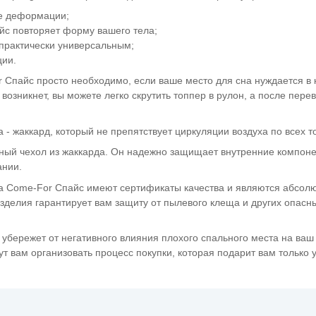
ле деформации;
айс
повторяет форму вашего тела;
 практически универсальным;
ции.
r Спайс просто необходимо, если ваше место для сна нуждается в 
озникнет, вы можете легко скрутить топпер в рулон, а после перев
- жаккард, который не препятствует циркуляции воздуха по всех т
чный чехол из жаккарда. Он надежно защищает внутренние компон
ании.
ра Come-For Спайс имеют сертификаты качества и являются абсол
зделия гарантирует вам защиту от пылевого клеща и других опасн
 убережет от негативного влияния плохого спального места на ваш
т вам организовать процесс покупки, которая подарит вам только 