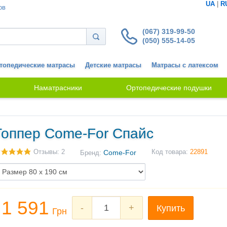
UA
|
R
ов
(067) 319-99-50
(050) 555-14-05
топедические матрасы
Детские матрасы
Матрасы с латексом
Наматрасники
Ортопедические подушки
Топпер Come-For Спайс
Отзывы: 2
Come-For
Код товара:
22891
Бренд:
1 591
-
+
Купить
Грн