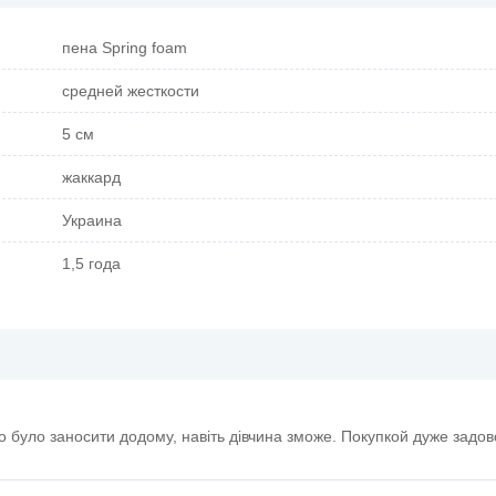
пена Spring foam
средней жесткости
5 см
жаккард
Украина
1,5 года
 було заносити додому, навіть дівчина зможе. Покупкой дуже задов