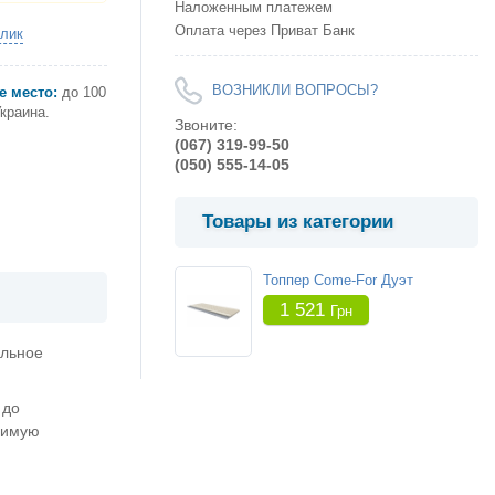
Наложенным платежем
Оплата через Приват Банк
клик
ВОЗНИКЛИ ВОПРОСЫ?
е место:
до 100
краина.
Звоните:
(067) 319-99-50
(050) 555-14-05
Товары из категории
Топпер Come-For Дуэт
1 521
Грн
ильное
 до
димую