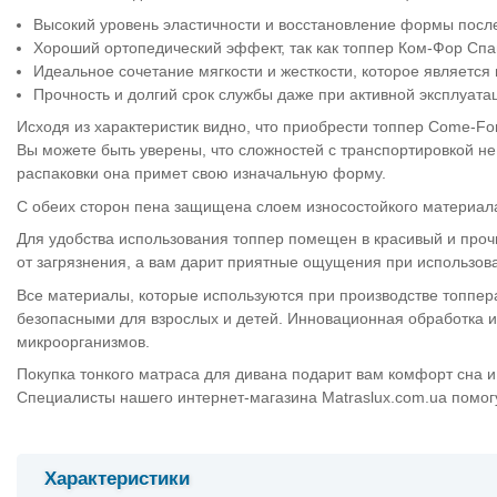
Высокий уровень эластичности и восстановление формы пос
Хороший ортопедический эффект, так как топпер Ком-Фор
Сп
Идеальное сочетание мягкости и жесткости, которое является
Прочность и долгий срок службы даже при активной эксплуата
Исходя из характеристик видно, что приобрести топпер Come-Fo
Вы можете быть уверены, что сложностей с транспортировкой не в
распаковки она примет свою изначальную форму.
С обеих сторон пена защищена слоем износостойкого материала 
Для удобства использования топпер помещен в красивый и про
от загрязнения, а вам дарит приятные ощущения при использов
Все материалы, которые используются при производстве топпе
безопасными для взрослых и детей. Инновационная обработка и
микроорганизмов.
Покупка тонкого матраса для дивана подарит вам комфорт сна и
Специалисты нашего интернет-магазина Matraslux.com.ua помогу
Характеристики