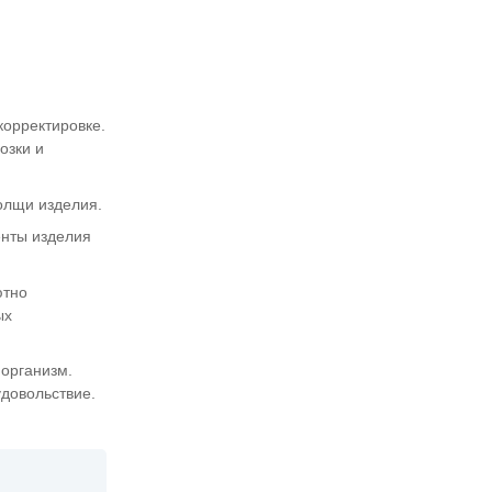
корректировке.
озки и
олщи изделия.
енты изделия
ютно
ых
 организм.
удовольствие.