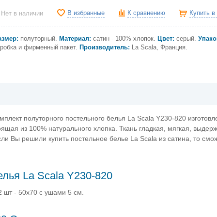
В избранные
К сравнению
Купить в
Нет в наличии
азмер:
полуторный.
Материал:
сатин - 100% хлопок.
Цвет:
серый.
Упако
оробка и фирменный пакет.
Производитель:
La Scala, Франция.
мплект полуторного постельного белья La Scala Y230-820 изготовл
тоящая из 100% натурального хлопка. Ткань гладкая, мягкая, выдер
сли Вы решили купить постельное белье La Scala из сатина, то смо
лья La Scala Y230-820
 шт - 50х70 с ушами 5 см.