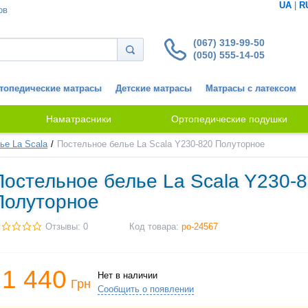
UA
|
R
ов
(067) 319-99-50
(050) 555-14-05
топедические матрасы
Детские матрасы
Матрасы с латексом
Наматрасники
Ортопедические подушки
ье La Scala
Постельное белье La Scala Y230-820 Полуторное
Постельное белье La Scala Y230-
Полуторное
Отзывы: 0
Код товара:
po-24567
1 440
Нет в наличии
Грн
Сообщить о появлении