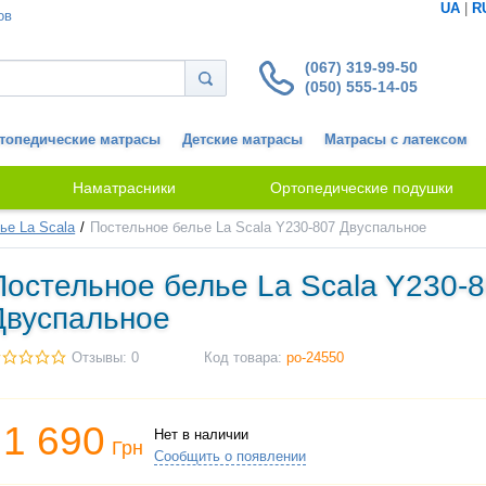
UA
|
R
ов
(067) 319-99-50
(050) 555-14-05
топедические матрасы
Детские матрасы
Матрасы с латексом
Наматрасники
Ортопедические подушки
ье La Scala
Постельное белье La Scala Y230-807 Двуспальное
Постельное белье La Scala Y230-
Двуспальное
Отзывы: 0
Код товара:
po-24550
1 690
Нет в наличии
Грн
Сообщить о появлении