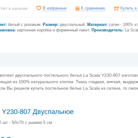
В избранные
К сравнению
Купить в
Нет в наличии
вет:
белый с розовым
.
Размер:
двуспальный.
Материал:
сатин - 100% х
паковка:
картонная коробка и фирменный пакет.
Производитель:
La Sca
мплект двуспального постельного белья La Scala Y230-807 изготов
тоящая из 100% натурального хлопка. Ткань гладкая, мягкая, выдер
сли Вы решили купить постельное белье La Scala из сатина, то смо
a Y230-807 Двуспальное
 шт - 50х70 с ушами 5 см.