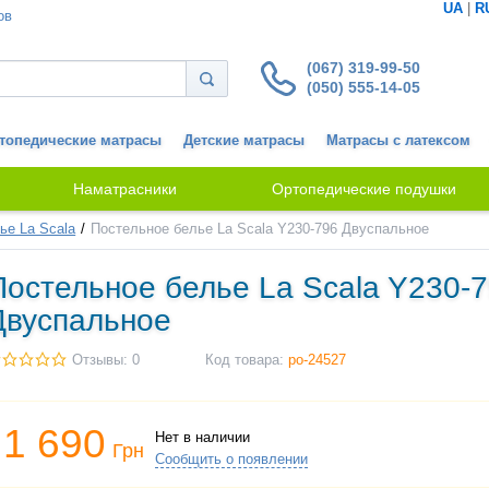
UA
|
R
ов
(067) 319-99-50
(050) 555-14-05
топедические матрасы
Детские матрасы
Матрасы с латексом
Наматрасники
Ортопедические подушки
ье La Scala
Постельное белье La Scala Y230-796 Двуспальное
Постельное белье La Scala Y230-
Двуспальное
Отзывы: 0
Код товара:
po-24527
1 690
Нет в наличии
Грн
Сообщить о появлении