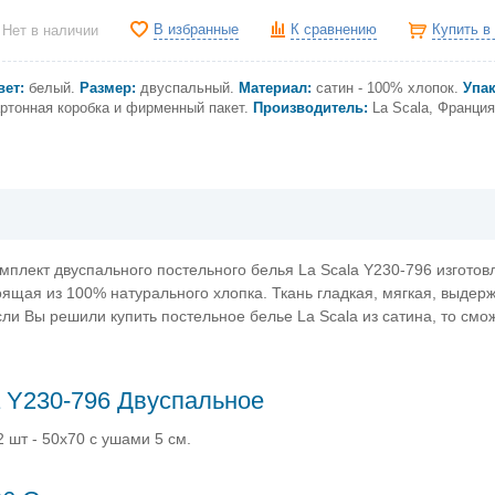
В избранные
К сравнению
Купить в
Нет в наличии
вет:
белый
.
Размер:
двуспальный.
Материал:
сатин - 100% хлопок.
Упак
артонная коробка и фирменный пакет.
Производитель:
La Scala, Франция
мплект двуспального постельного белья La Scala Y230-796 изготов
тоящая из 100% натурального хлопка. Ткань гладкая, мягкая, выдер
сли Вы решили купить постельное белье La Scala из сатина, то смо
a Y230-796 Двуспальное
 шт - 50х70 с ушами 5 см.