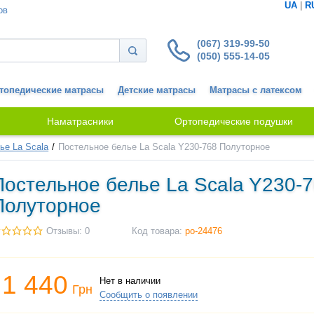
UA
|
R
ов
(067) 319-99-50
(050) 555-14-05
топедические матрасы
Детские матрасы
Матрасы с латексом
Наматрасники
Ортопедические подушки
ье La Scala
Постельное белье La Scala Y230-768 Полуторное
Постельное белье La Scala Y230-
Полуторное
Отзывы: 0
Код товара:
po-24476
1 440
Нет в наличии
Грн
Сообщить о появлении