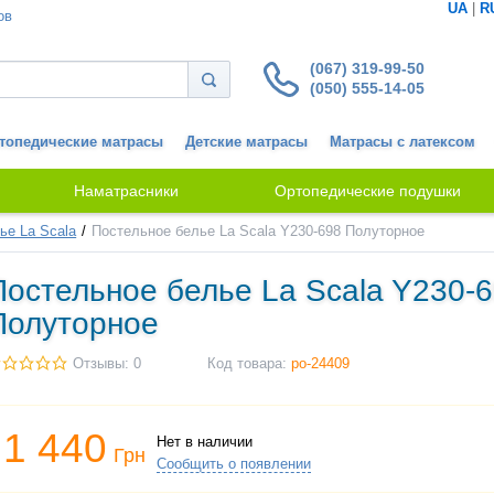
UA
|
R
ов
(067) 319-99-50
(050) 555-14-05
топедические матрасы
Детские матрасы
Матрасы с латексом
Наматрасники
Ортопедические подушки
ье La Scala
Постельное белье La Scala Y230-698 Полуторное
Постельное белье La Scala Y230-
Полуторное
Отзывы: 0
Код товара:
po-24409
1 440
Нет в наличии
Грн
Сообщить о появлении