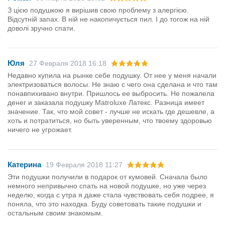
З цією подушкою я вирішив свою проблему з алергією.
Відсутній запах. В ній не накопичується пил. І до тогож на ній
доволі зручно спати.
Юля
27 Февраля 2018 16:18
Недавно купила на рынке себе подушку. От нее у меня начали
электризоваться волосы. Не знаю с чего она сделана и что там
понавпихивано внутри. Пришлось ее выбросить. Не пожалела
денег и заказала подушку Matroluxe Латекс. Разница имеет
значение. Так, что мой совет - лучше не искать где дешевле, а
хоть и потратиться, но быть уверенным, что твоему здоровью
ничего не угрожает.
Катерина
19 Февраля 2018 11:27
Эти подушки получили в подарок от кумовей. Сначала было
немного непривычно спать на новой подушке, но уже через
неделю, когда с утра я даже стала чувствовать себя подрее, я
поняла, что это находка. Буду советовать такие подушки и
остальным своим знакомым.