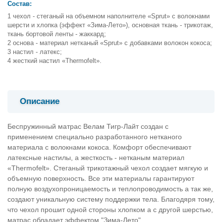
Состав:
чехол - стеганый на объемном наполнителе «Sprut» с волокнами
шерсти и хлопка (эффект «Зима-Лето»), основная ткань - трикотаж,
ткань бортовой ленты - жаккард;
основа - материал нетканый «Sprut» с добавками волокон кокоса;
настил - латекс;
жесткий настил «Thermofelt».
Описание
Беспружинный матрас Велам Тигр-Лайт создан с
применением специально разработанного нетканого
материала с волокнами кокоса. Комфорт обеспечивают
латексные настилы, а жесткость - нетканым материал
«Thermofelt». Стеганый трикотажный чехол создает мягкую и
объемную поверхность. Все эти материалы гарантируют
полную воздухопроницаемость и теплопроводимость а так же,
создают уникальную систему поддержки тела. Благодяря тому,
что чехол прошит одной стороны хлопком а с другой шерстью,
матрас обладает эффектом "Зима-Лето".