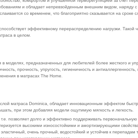
собностью, комфортом и улучшенной терморегуляцией за счет пер
ребованиям и обладает непревзойденным внешним видом, наряду с
сслаивается со временем, что благоприятно сказывается на сроке 
и способствует эффективному перераспределению нагрузки. Такой ч
траса в целом.
 в моделях, предназначенных для любителей более жесткого и упр
чность, прочность, упругость, гигиеничность и антиаллергенность,
менения в матрасах The Home.
й слой матраса Dominica, обладает инновационным эффектом быст
ышать, при этом добавляя модели ощутимую мягкость и легкость.
 т.е. позволяет долго и эффективно поддерживать первоначальну
ктеризуется высокими износостойкими и амортизирующими свойств
 эластичный, очень прочный, водостойкий и устойчив к перепадам 