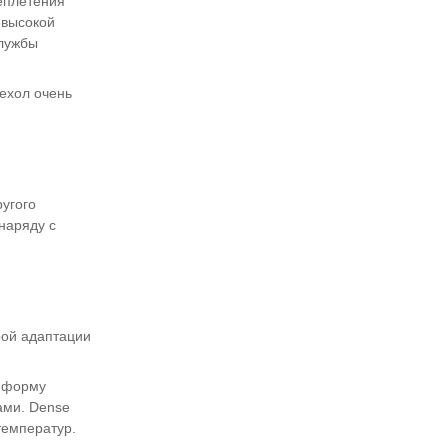
еплетения
 высокой
службы
ехол очень
угого
 наряду с
рой адаптации
ю форму
ами. Dense
температур.