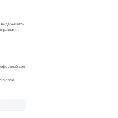
о выдерживать
я развития
комфортный сон
о в свою