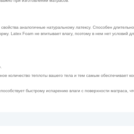
оважно при изготовлении матрасов.
 свойства аналогичные натуральному латексу. Способен длительн
му. Latex Foam не впитывает влагу, поэтому в нем нет условий дл
.
ьное количество теплоты вашего тела и тем самым обеспечивает 
способствует быстрому испарению влаги с поверхности матраса, чт