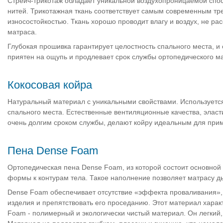
Стрейч-трикотаж обладает уникальной воздухопроницаемой спо
нитей. Трикотажная ткань соответствует самым современным т
износостойкостью. Ткань хорошо проводит влагу и воздух, не ра
матраса.
Глубокая прошивка гарантирует целостность спального места, 
приятен на ощупь и продлевает срок службы ортопедического ма
Кокосовая койра
Натуральный материал с уникальными свойствами. Используется
спального места. Естественные вентиляционные качества, эласти
очень долгим сроком службы, делают койру идеальным для при
Пена Dense Foam
Ортопедическая пена Dense Foam, из которой состоит основно
формы к контурам тела. Такое наполнение позволяет матрасу д
Dense Foam обеспечивает отсутствие «эффекта проваливания»,
изделия и препятствовать его проседанию. Этот материал хара
Foam - полимерный и экологически чистый материал. Он легкий,