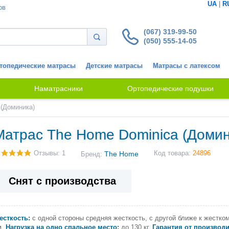
UA
|
R
ов
(067) 319-99-50
(050) 555-14-05
топедические матрасы
Детские матрасы
Матрасы с латексом
Наматрасники
Ортопедические подушки
 (Доминика)
Матрас The Home Dominica (Домин
Отзывы: 1
The Home
Код товара:
24896
Бренд:
Снят с производства
есткость:
с одной стороны средняя жесткость, с другой ближе к жестком
м.
Нагрузка на одно спальное место:
до 130 кг.
Гарантия от производи