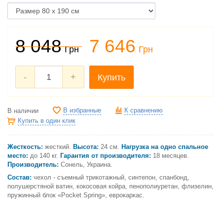
8 048
7 646
Грн
Грн
-
+
Купить
В избранные
К сравнению
В наличии
Купить в один клик
Жесткость:
жесткий.
Высота:
24 см.
Нагрузка на одно спальное
место:
до 140 кг.
Гарантия от производителя:
18 месяцев.
Производитель:
Сонель, Украина.
Состав:
чехол - съемный трикотажный, синтепон, спанбонд,
полушерстяной ватин, кокосовая койра, пенополиуретан, флизелин,
пружинный блок «Pocket Spring», еврокаркас.