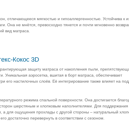
он, отличающееся мягкостью и гипоаллергенностью. Устойчива к из
ги. Она не мнётся, превосходно тянется и почти мгновенно возвр
ий вид матраса.
текс-Кокос 3D
гарантирующая защиту матраса от накопления пыли, препятствующ
. Уникальная аэросетка, вшитая в борт матраса, обеспечивает
ри его настилочных слоёв. Её интегрирование также влияет на по
пературного режима спальной поверхности. Она достигается благо
 сторон шерстяным и хлопковым наполнителями. Для поддержания 
и, а для ощущения прохлады с другой стороны – натуральный хлоп
его достаточно перевернуть в соответствии с сезоном.