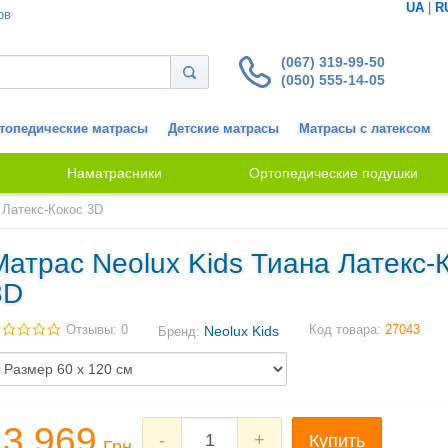
UA
|
R
ов
(067) 319-99-50
(050) 555-14-05
топедические матрасы
Детские матрасы
Матрасы с латексом
Наматрасники
Ортопедические подушки
 Латекс-Кокос 3D
Матрас Neolux Kids Тиана Латекс-
3D
Отзывы: 0
Neolux Kids
Код товара:
27043
Бренд:
3 969
-
+
Купить
Грн