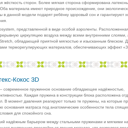
я жёсткость сторон. Более мягкая сторона сформирована латексн
. Оба материала имеют природное происхождение, они экологическ
ы в данной модели подарят ребёнку здоровый сон и гарантируют 
ния.
system, представленной в виде особой аэроленты. Расположенна
прерывную циркуляцию воздуха между всеми внутренними слоями, 
 Stretch, обладающей приятной мягкостью и изысканным блеском.
йками терморегулирующих материалов, обеспечивающих эффект «З
текс-Кокос 3D
– современное пружинное основание обладающее надёжностью,
ктивностью. Каждая пружина в конструкции блока расположена отд
л. В момент давления реагируют только те пружины, на которые п
ию основания матраса под анатомические особенности тела спящег
словия для спокойного сна.
ий надёжным барьером между стальными пружинами и мягкими н
ает внутренние прослойки от трения металла, что позволяет прод