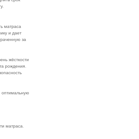
у.
ть матраса
ику и дает
траченную за
вень жёсткости
та рождения.
зопасность
я оптимальную
ти матраса.