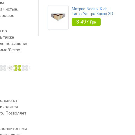
ым
и чистые,
Матрас Neolux Kids
Тигра Ультра-Кокос 3D
хорошее
3 497
Грн
я по
а также
 Для повышения
има/Лето».
ельно от
риходится
о. Позволяет
аполнителями
лить срок