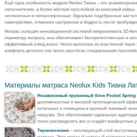
Ещё одна особенность модели Neolux Тиана – это асимметрична
наполнителем, а более жёсткая прослойкой из кокосовой койры
нетоксичные и гипоаллергенные. Идеально подобранные настил
самочувствие, отменное настроение и бодрость после пробужде
Матрас оснащён инновационной системой микроклимата 3D Aero
периметру матраса, она обеспечивает беспрепятственную и не
эффективный отвод влаги. Чехол выполнен из эластичной ткани
комфорта детского сна чехол простёган специальными просло
Материалы матраса Neolux Kids Тиана Ла
Независимый пружинный блок Pocket Spring
долговечностью и высокой ортопедической эффе
остальных и помещена в прочный тканевый чехо
нагрузка. Это обеспечивает идеальную адаптац
точно распределять вес и создаёт комфортные у
Термоволокно
– изолирующий слой выступающ
матраса. Этот прочный нетканый материал защищ