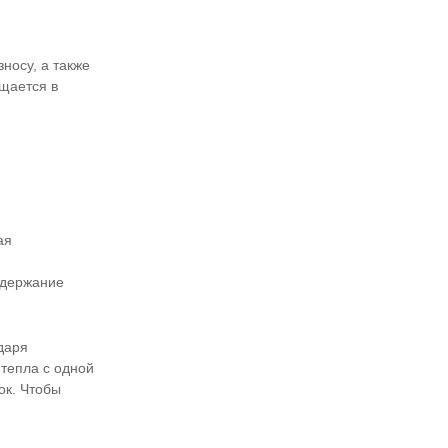
носу, а также
ащается в
ая
ддержание
даря
тепла с одной
ок. Чтобы