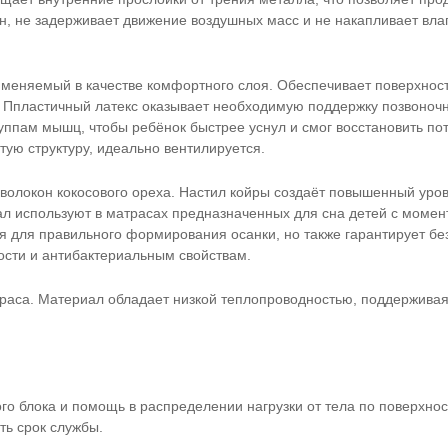
, не задерживает движение воздушных масс и не накапливает влаг
меняемый в качестве комфортного слоя. Обеспечивает поверхнос
 Ппластичный латекс оказывает необходимую поддержку позвоночн
уппам мышц, чтобы ребёнок быстрее уснул и смог восстановить по
тую структуру, идеально вентилируется.
з волокон кокосового ореха. Настил койры создаёт повышенный уро
ал используют в матрасах предназначенных для сна детей с момен
я для правильного формирования осанки, но также гарантирует бе
сти и антибактериальным свойствам.
раса. Материал обладает низкой теплопроводностью, поддержива
о блока и помощь в распределении нагрузки от тела по поверхнос
ть срок службы.