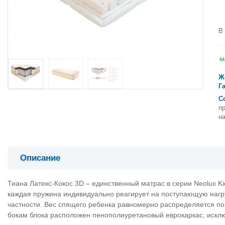
В
Ж
Г
С
пр
н
Описание
Тиана Латекс-Кокос 3D – единственный матрас в серии Neolux Ki
каждая пружина индивидуально реагирует на поступающую нагруз
частности. Вес спящего ребенка равномерно распределяется по
бокам блока расположен пенополиуретановый еврокаркас, иск