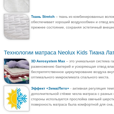
Ткань Stretch
– ткань из комбинированных волок
обеспечивает хороший воздухообмен и отвод вла
прежнее состояние, сохраняя эстетичный внешн
Технологии матраса Neolux Kids Тиана Ла
3D Aerosystem Max
– это уникальная система 
размножению бактерий и ускоряющая отвод влаги
беспрепятственное циркулирование воздуха внут
оптимального микроклимата спального места.
Эффект «Зима/Лето»
- активная регуляция тем
дополнительной стёжке чехла матраса с разных
стороны используется прослойка овечьей шерст
поверхность матраса была комфортной для сна, 