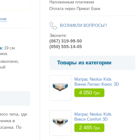
Наложенным платежем
Оплата через Приват Банк
клик
ВОЗНИКЛИ ВОПРОСЫ?
Звоните:
(067) 319-99-50
(050) 555-14-05
а:
19 см.
ина.
моволокно,
Товары из категории
вый
Матрас Neolux Kids
Винни Латекс-Кокос 3D
4 050
Грн
ого типа, где
Матрас Neolux Kids
Викси Comfort 3D
чника в
2 465
осанка. По
Грн