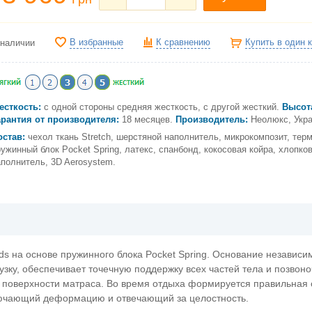
В избранные
К сравнению
Купить в один 
 наличии
есткость:
с одной стороны средняя жесткость, с другой жесткий.
Высот
арантия от производителя:
18 месяцев.
Производитель:
Неолюкс, Укра
остав:
чехол ткань Stretch, шерстяной наполнитель, микрокомпозит, тер
ужинный блок Pocket Spring, латекс, спанбонд, кокосовая койра, хлопко
аполнитель, 3D Aerosystem.
ds на основе пружинного блока Pocket Spring. Основание независим
ку, обеспечивает точечную поддержку всех частей тела и позвоно
 поверхности матраса. Во время отдыха формируется правильная 
лючающий деформацию и отвечающий за целостность.