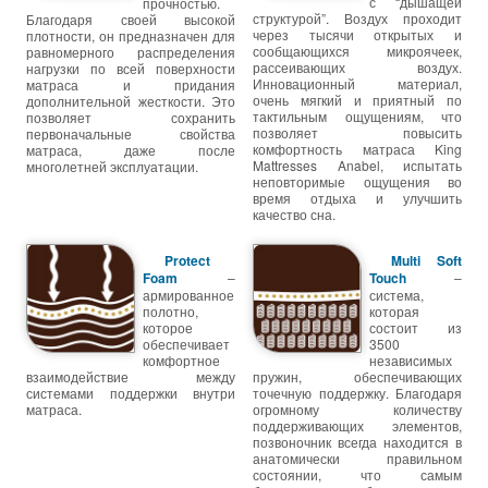
с “дышащей
прочностью.
структурой”. Воздух проходит
Благодаря своей высокой
через тысячи открытых и
плотности, он предназначен для
сообщающихся микроячеек,
равномерного распределения
рассеивающих воздух.
нагрузки по всей поверхности
Инновационный материал,
матраса и придания
очень мягкий и приятный по
дополнительной жесткости. Это
тактильным ощущениям, что
позволяет сохранить
позволяет повысить
первоначальные свойства
комфортность матраса King
матраса, даже после
Mattresses Anabel, испытать
многолетней эксплуатации.
неповторимые ощущения во
время отдыха и улучшить
качество сна.
Protect
Multi Soft
Foam
–
Touch
–
армированное
система,
полотно,
которая
которое
состоит из
обеспечивает
3500
комфортное
независимых
взаимодействие между
пружин, обеспечивающих
системами поддержки внутри
точечную поддержку. Благодаря
матраса.
огромному количеству
поддерживающих элементов,
позвоночник всегда находится в
анатомически правильном
состоянии, что самым