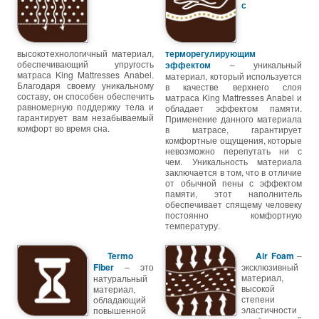
с
высокотехнологичный материал,
терморегулирующим
обеспечивающий упругость
эффектом
– уникальный
матраса King Mattresses Anabel.
материал, который используется
Благодаря своему уникальному
в качестве верхнего слоя
составу, он способен обеспечить
матраса King Mattresses Anabel и
равномерную поддержку тела и
обладает эффектом памяти.
гарантирует вам незабываемый
Применение данного материала
комфорт во время сна.
в матрасе, гарантирует
комфортные ощущения, которые
невозможно перепутать ни с
чем. Уникальность материала
заключается в том, что в отличие
от обычной пены с эффектом
памяти, этот наполнитель
обеспечивает спящему человеку
постоянно комфортную
температуру.
Termo
Air Foam
–
Fiber
– это
эксклюзивный
материал,
натуральный
высокой
материал,
степени
обладающий
эластичности
повышенной