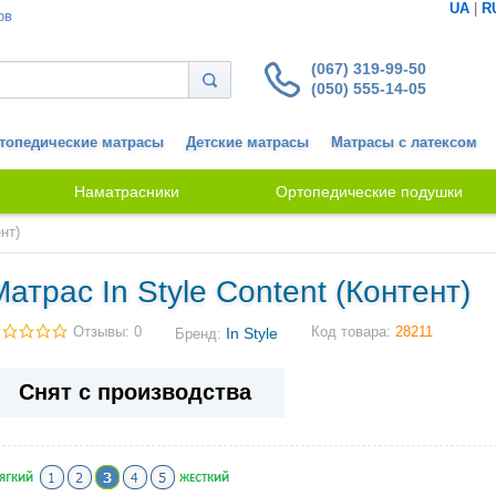
UA
|
R
ов
(067) 319-99-50
(050) 555-14-05
топедические матрасы
Детские матрасы
Матрасы с латексом
Наматрасники
Ортопедические подушки
нт)
Матрас In Style Content (Контент)
Отзывы: 0
In Style
Код товара:
28211
Бренд:
Снят с производства