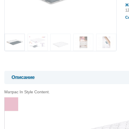
Ж
12
С
Описание
Матрас In Style Content.