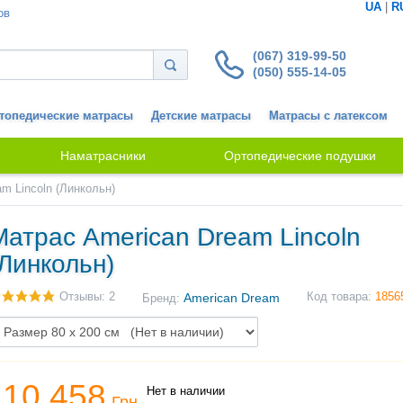
UA
|
R
ов
(067) 319-99-50
(050) 555-14-05
топедические матрасы
Детские матрасы
Матрасы с латексом
Наматрасники
Ортопедические подушки
m Lincoln (Линкольн)
Матрас American Dream Lincoln
(Линкольн)
Отзывы: 2
American Dream
Код товара:
1856
Бренд:
10 458
Нет в наличии
Грн