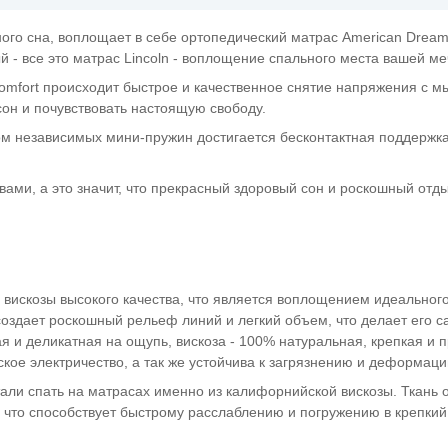
го сна, воплощает в себе ортопедический матрас American Dream 
 все это матрас Lincoln - воплощение спального места вашей ме
omfort происходит быстрое и качественное снятие напряжения с м
 сон и почувствовать настоящую свободу.
м независимых мини-пружин достигается бесконтактная поддержка
ами, а это значит, что прекрасный здоровый сон и роскошный отд
вискозы высокого качества, что является воплощением идеальног
оздает роскошный рельеф линий и легкий объем, что делает его 
 и деликатная на ощупь, вискоза - 100% натуральная, крепкая и п
ское электричество, а так же устойчива к загрязнению и деформаци
ли спать на матрасах именно из калифорнийской вискозы. Ткань 
что способствует быстрому расслаблению и погружению в крепкий