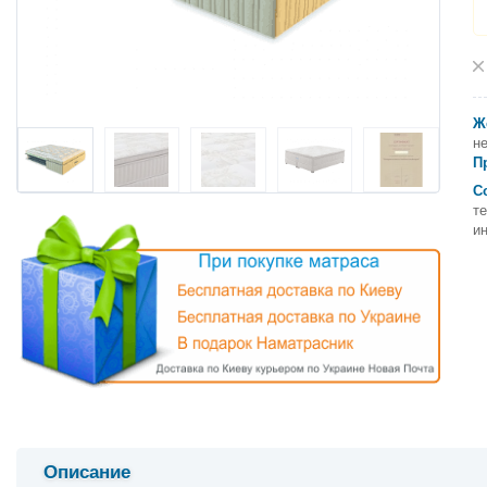
Ж
не
П
С
т
и
Описание