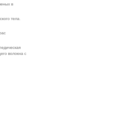
ченых в
кого тела.
рас
опедическая
его волокна с