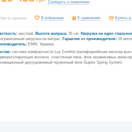
Сообщить о появлении
В избранные
К сравнению
Купить в
Нет в наличии
есткость:
жесткий.
Высота матраса:
35 см.
Нагрузка на одно спальное
ограниченная нагрузка на матрас.
Гарантия от производителя:
18 меся
роизводитель:
ЕММ, Украина.
остав:
система комфортности Lux Comfort (калифорнийская вискоза высо
ерморегулирующее волокно, эластичная пена, блок независимых мини-пр
нновационный двухуровневый пружинный блок Duplex Spring System.