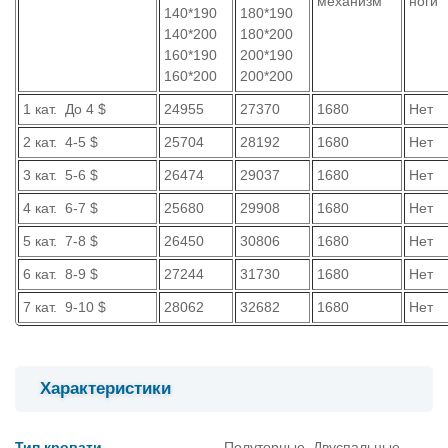
механизм
ноги
140*190
180*190
140*200
180*200
160*190
200*190
160*200
200*200
1 кат. До 4 $
24955
27370
1680
Нет
2 кат. 4-5 $
25704
28192
1680
Нет
3 кат. 5-6 $
26474
29037
1680
Нет
4 кат. 6-7 $
25680
29908
1680
Нет
5 кат. 7-8 $
26450
30806
1680
Нет
6 кат. 8-9 $
27244
31730
1680
Нет
7 кат. 9-10 $
28062
32682
1680
Нет
Характеристики
Тип кровати
Полуторные, Двуспальные