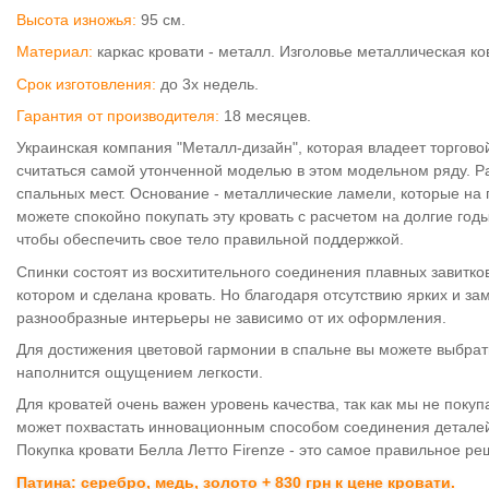
Высота изножья:
95 см.
Материал:
каркас кровати - металл. Изголовье металлическая ко
Срок изготовления:
до 3х недель.
Гарантия от производителя:
18 месяцев.
Украинская компания "Металл-дизайн", которая владеет торговой 
считаться самой утонченной моделью в этом модельном ряду. Р
спальных мест. Основание - металлические ламели, которые на 
можете спокойно покупать эту кровать с расчетом на долгие го
чтобы обеспечить свое тело правильной поддержкой.
Спинки состоят из восхитительного соединения плавных завитков
котором и сделана кровать. Но благодаря отсутствию ярких и з
разнообразные интерьеры не зависимо от их оформления.
Для достижения цветовой гармонии в спальне вы можете выбрать
наполнится ощущением легкости.
Для кроватей очень важен уровень качества, так как мы не поку
может похвастать инновационным способом соединения деталей, 
Покупка кровати Белла Летто Firenze - это самое правильное р
Патина: серебро, медь, золото + 830 грн к цене кровати.