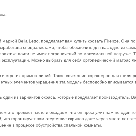
вка.
маркой Bella Letto, предлагает вам купить кровать Firenze. Она п
азработана специалистами, чтобы обеспечить для вас одно из сам
практике почти не имеют ограничений по максимальной нагрузке. Т
ды эксплуатации. Можно выбрать для себя ортопедический матрас л
 и строгих прямых линий. Такое сочетание характерно для стиля р
аметных элементов украшения эта модель бесподобно вписывается 
 один из вариантов окраса, которые предлагает производитель. В
паем это предмет часто и ожидаем, что он прослужит нам не один г
что гарантирует вам отсутствие скрипов даже через много лет эк
ешение в процессе обустройства спальной комнаты.