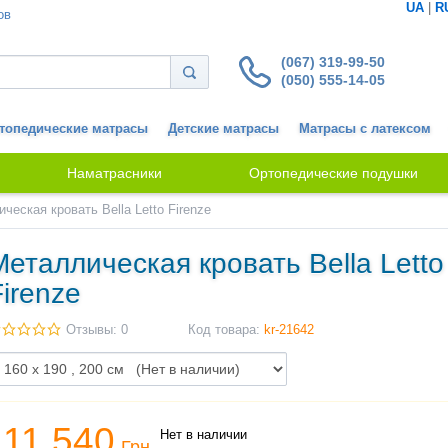
UA
|
R
ов
(067) 319-99-50
(050) 555-14-05
топедические матрасы
Детские матрасы
Матрасы с латексом
Наматрасники
Ортопедические подушки
ческая кровать Bella Letto Firenze
Металлическая кровать Bella Letto
Firenze
Отзывы: 0
Код товара:
kr-21642
11 540
Нет в наличии
Грн