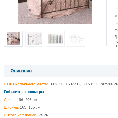
М
Д
п
П
Описание
Размер спального места:
160х190, 160х200, 180х190, 180х200 см
Габаритные размеры:
Длина:
196, 206 см.
Ширина:
165, 185 см.
Высота изголовья:
125 см.