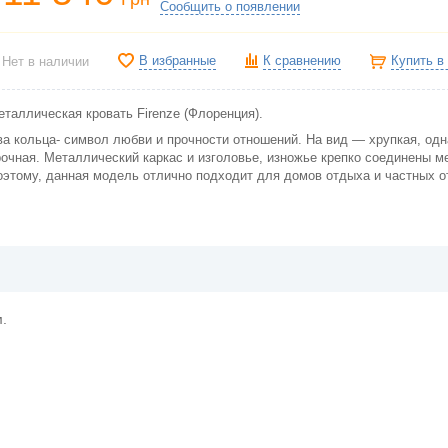
Сообщить о появлении
В избранные
К сравнению
Купить в
Нет в наличии
еталлическая кровать Firenze (Флоренция).
ва кольца- символ любви и прочности отношений. На вид ― хрупкая, одн
рочная. Металлический каркас и изголовье, изножье крепко соединены м
оэтому, данная модель отлично подходит для домов отдыха и частных о
.