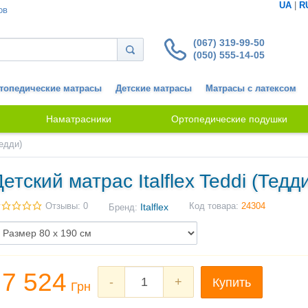
UA
|
R
ов
(067) 319-99-50
(050) 555-14-05
топедические матрасы
Детские матрасы
Матрасы с латексом
Наматрасники
Ортопедические подушки
Тедди)
етский матрас Italflex Teddi (Тедд
Отзывы: 0
Italflex
Код товара:
24304
Бренд:
7 524
-
+
Купить
Грн