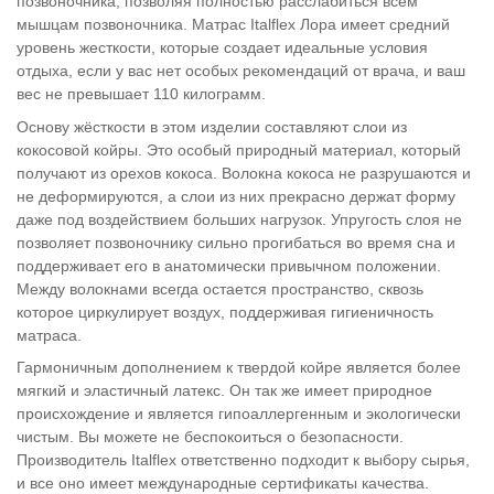
позвоночника, позволяя полностью расслабиться всем
мышцам позвоночника. Матрас Italflex Лора имеет средний
уровень жесткости, которые создает идеальные условия
отдыха, если у вас нет особых рекомендаций от врача, и ваш
вес не превышает 110 килограмм.
Основу жёсткости в этом изделии составляют слои из
кокосовой койры. Это особый природный материал, который
получают из орехов кокоса. Волокна кокоса не разрушаются и
не деформируются, а слои из них прекрасно держат форму
даже под воздействием больших нагрузок. Упругость слоя не
позволяет позвоночнику сильно прогибаться во время сна и
поддерживает его в анатомически привычном положении.
Между волокнами всегда остается пространство, сквозь
которое циркулирует воздух, поддерживая гигиеничность
матраса.
Гармоничным дополнением к твердой койре является более
мягкий и эластичный латекс. Он так же имеет природное
происхождение и является гипоаллергенным и экологически
чистым. Вы можете не беспокоиться о безопасности.
Производитель Italflex ответственно подходит к выбору сырья,
и все оно имеет международные сертификаты качества.