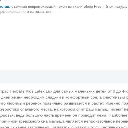
остав:
съемный непромокаемый чехол из ткани Sleep Fresh, блок натура
ерфорированного латекса, лен.
рас Herbalis Kids Latex Lux для самых маленьких детей от 0 до 4-х 
дней жизни необходим сладкий и комфортный сон, а счастливым 
 что любимый ребенок правильно развивается и растет. Именно поэ
ктеристики спального места, на котором спит Ваш малыш, имеют п
доровья, ведь большую часть времени он проводит лежа. Наиболее
причиной тревожного сна малыша является непроизвольное перев
льное дыхание затруднено. Педиатры считают, что существенно ул