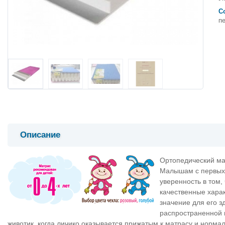
С
п
Описание
Ортопедический мат
Малышам с первых 
уверенность в том,
качественные хара
значение для его з
распространенной 
животик, когда личико оказывается прижатым к матрасу и норма