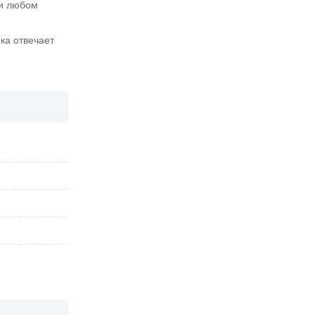
ри любом
нка отвечает