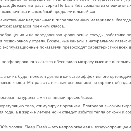
расе. Детские матрасы серии Herbalis Kids созданы из специальных
позвоночника и спокойный продолжительный сон.
кокачественных натуральных и гипоаллергенных материалов, благод
етских матрасов премиум класса.
ровообращения и не передавливая кровеносные сосуды, заботливо п
ся позвоночному отделу. Воздушные каналы в натуральном латексн
о эксплуатационные показатели превосходят характеристики всех д
го перфорированого латекса обеспечило матрасу высокие анатомич
а значит, будет полезен детям в качестве эффективного ортопедич
левые клещи. Матрас с латексным основанием не скрипит, обладае
плектован натуральными льняными прослойками.
орегуляцию тела, стимулируют организм. Благодаря высоким гигр
года, а в жаркие летние ночи отведут избыток тепла от кожи и со
100% хлопка. Sleep Fresh – это непромокаемая и воздухопроницаем