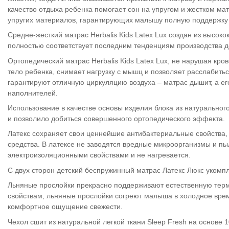
качество отдыха ребенка помогает сон на упругом и жестком мат
упругих материалов, гарантирующих малышу полную поддержку 
Средне-жесткий матрас Herbalis Kids Latex Lux создан из высо
полностью соответствует последним тенденциям производства д
Ортопедический матрас Herbalis Kids Latex Lux, не нарушая к
тело ребенка, снимает нагрузку с мышц и позволяет расслабить
гарантируют отличную циркуляцию воздуха – матрас дышит, а ег
наполнителей.
Использование в качестве основы изделия блока из натурально
и позволило добиться совершенного ортопедического эффекта.
Латекс сохраняет свои ценнейшие антибактериальные свойства, 
средства. В латексе не заводятся вредные микроорганизмы и пы
электроизоляционными свойствами и не нагревается.
С двух сторон детский беспружинный матрас Латекс Люкс уком
Льняные прослойки прекрасно поддерживают естественную терм
свойствам, льняные прослойки согреют малыша в холодное время 
комфортное ощущение свежести.
Чехол сшит из натуральной легкой ткани Sleep Fresh на основе 