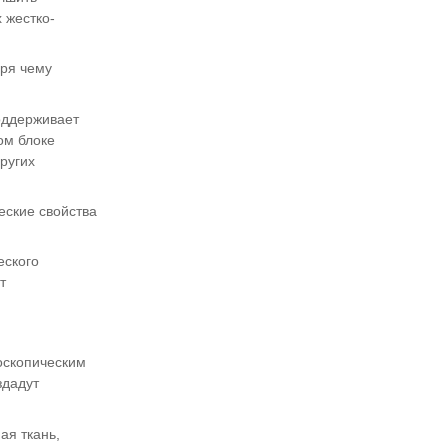
 жестко-
аря чему
оддерживает
ом блоке
ругих
еские свойства
еского
т
оскопическим
здадут
ая ткань,