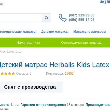
UA
|
R
ов
(067) 319-99-50
(050) 555-14-05
топедические матрасы
Детские матрасы
Матрасы с латексом
Наматрасники
Ортопедические подушки
Kids Latex Lux
Детский матрас Herbalis Kids Latex
Отзывы: 2
Код товара:
18605
Снят с производства
ысота:
11 см.
Гарантия от производителя:
18 месяцев.
Производитель
раина.